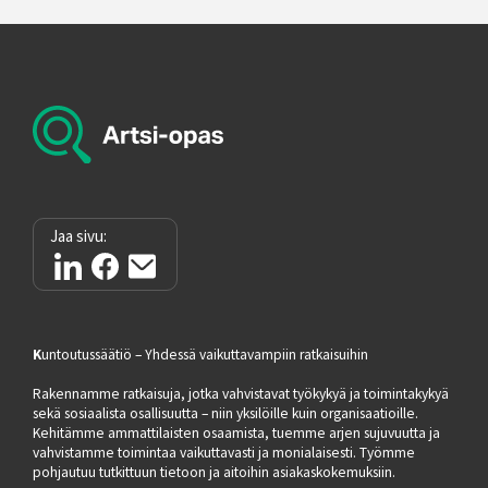
Jaa sivu:
K
untoutussäätiö – Yhdessä vaikuttavampiin ratkaisuihin
Rakennamme ratkaisuja, jotka vahvistavat työkykyä ja toimintakykyä
sekä sosiaalista osallisuutta – niin yksilöille kuin organisaatioille.
Kehitämme ammattilaisten osaamista, tuemme arjen sujuvuutta ja
vahvistamme toimintaa vaikuttavasti ja monialaisesti. Työmme
pohjautuu tutkittuun tietoon ja aitoihin asiakaskokemuksiin.