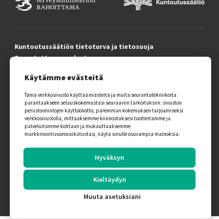
Kuntoutussäätiön tietoturva ja tietosuoja
Saavutettavuusseloste
Evästekäytäntö
Käytämme evästeitä
Tämä verkkosivusto käyttää evästeitä ja muita seurantatekniikoita
parantaakseen selauskokemustasi seuraaviin tarkoituksiin:
sivuston
© 2026 Artsi-Opas.
perustoimintojen käyttöönotto
,
paremman kokemuksen tarjoamiseksi
Kaikki oikeudet pidätetään.
verkkosivustolla
,
mittaaksemme kiinnostuksesi tuotteitamme ja
palveluitamme kohtaan ja mukauttaaksemme
markkinointivuorovaikutustasi
,
näytä sinulle osuvampia mainoksia
.
Hyväksyn
Tämän sivuston on suunnitellut ja toteuttanut
markkinointitoimisto
Creative Code Oy
Kieltäydyn
Muuta asetuksiani