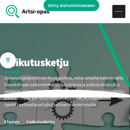
Hae sivustolta
Siirry alatunnisteeseen
Avaa navigaatio
Siirry sisältöön
Vaikutusketju
Jokaisen järjestön on hyvä pohtia, mitä omalla toiminnalla
tavoitellaan sekä minkälaisia tuloksia ja vaikutuksia sillä
saadaan aikaan. Konkreettisena välineenä on vaikutusketju,
joka on myös perusta sekä arvioinnille, että järjestön
tavoitteelliselle ja tulokselliselle toiminnalle.
Etusivu
Vaikutusketju