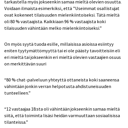
tarkastella myös jokseenkin samaa mieltä olevien osuutta.
Voidaan ilmaista esimerkiksi, että ”Useimmat osallistujat
ovat kokeneet tilaisuuden mielenkiintoiseksi. Tätä mieltä
oli 80 % vastaajista. Kaikkiaan 96 % vastaajista koki
tilaisuuden vähintään melko mielenkiintoiseksi.”
On myös syytä tuoda esille, millaisissa asioissa esiintyy
eniten tyytymättömyyttä tai ei ole päästy tavoitteisiin eli
eri mieltä tai jokseenkin eri mieltä olevien vastaajien osuus
on merkittävän suuri
“80 % chat-palveluun yhteyttä ottaneista koki saaneensa
vähintään jonkin verran helpotusta ahdistuneisuuden
tunteelleen.”
“12 vastaajaa 18:sta oli vähintään jokseenkin samaa mieltä
siitä, että toiminta lisäsi heidän varmuuttaan sosiaalisissa
tilanteissa.”