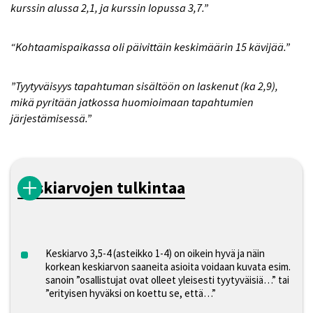
kurssin alussa 2,1, ja kurssin lopussa 3,7.”
“Kohtaamispaikassa oli päivittäin keskimäärin 15 kävijää.”
”Tyytyväisyys tapahtuman sisältöön on laskenut (ka 2,9),
mikä pyritään jatkossa huomioimaan tapahtumien
järjestämisessä.”
Keskiarvojen tulkintaa
Keskiarvo 3,5-4 (asteikko 1-4) on oikein hyvä ja näin
korkean keskiarvon saaneita asioita voidaan kuvata esim.
sanoin ”osallistujat ovat olleet yleisesti tyytyväisiä…” tai
”erityisen hyväksi on koettu se, että…”