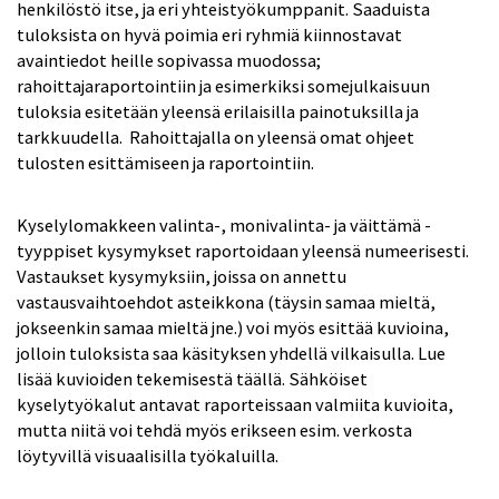
henkilöstö itse, ja eri yhteistyökumppanit. Saaduista
tuloksista on hyvä poimia eri ryhmiä kiinnostavat
avaintiedot heille sopivassa muodossa;
rahoittajaraportointiin ja esimerkiksi somejulkaisuun
tuloksia esitetään yleensä erilaisilla painotuksilla ja
tarkkuudella. Rahoittajalla on yleensä omat ohjeet
tulosten esittämiseen ja raportointiin.
Kyselylomakkeen valinta-, monivalinta- ja väittämä -
tyyppiset kysymykset raportoidaan yleensä numeerisesti.
Vastaukset kysymyksiin, joissa on annettu
vastausvaihtoehdot asteikkona (täysin samaa mieltä,
jokseenkin samaa mieltä jne.) voi myös esittää kuvioina,
jolloin tuloksista saa käsityksen yhdellä vilkaisulla. Lue
lisää kuvioiden tekemisestä täällä. Sähköiset
kyselytyökalut antavat raporteissaan valmiita kuvioita,
mutta niitä voi tehdä myös erikseen esim. verkosta
löytyvillä visuaalisilla työkaluilla.