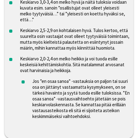
Keskiarvo 3,0-3,4 on melko hyvä ja näitä tuloksia voidaan
kuvata esim. sanoin ”osallistujat ovat olleet yleisesti
melko tyytyväisiä…” tai ”yleisesti on koettu hyväksi se,
että…”
Keskiarvo 2,5-2,9 on kohtalaisen hyvä. Tulos kertoo, että
suurelta osin vastaajat ovat olleet tyytyväisiä toimintaan,
mutta myös kielteistä palautetta on esiintynyt jossain
määrin, mihin kannattaa myös kiinnittää huomiota.
Keskiarvo 2,0-2,4 on melko heikko ja voi tuoda esille
keskeisiä kehittämiskohtia. Sitä matalammat arvosanat
ovat harvinaisia ja heikkoja.
Jos ”en osaa sanoa” -vastauksia on paljon tai suuri
osa on jättänyt vastaamatta kysymykseen, on se
tärkeä havainto ja syytä tuoda esille tuloksissa. ”En
osaa sanoa” -vastausvaihtoehto jätetään se pois
keskiarvolaskennasta. Se kannattaa pitää erillään
vastausasteikosta eli sitä ei sijoiteta asteikon
keskimmäiseksi vaihtoehdoksi.