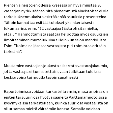
Pienten aineistojen ollessa kyseessä on hyvä muistaa 30
vastaajan nyrkkisääntö: sitä pienemmistä aineistoista ei ole
tarkoituksenmukaista esittää enää osuuksia prosentteina.
Tällöin kannattaa esittää tulokset yksinkertaisesti
lukumäärinä: esim. ”12 vastaajaa 18:sta oli sitä mieltä,
että…” Hahmottamista saattaa helpottaa myös osuuksien
ilmoittaminen murtolukuina silloin kun se on mahdollista.
Esim. ”Kolme neljäsosaa vastaajista piti toimintaa erittäin
tärkeänä”.
Muutamien vastaajien joukosta ei kerrota vastausjakaumia,
jotta vastaajia ei tunnistettaisi, vaan tulkitaan tuloksia
keskiarvoina tai muulla tavoin sanallisesti
Raportoinnissa voidaan tarkastella ensin, missä asioissa on
eniten tai suurin osa hyötyä saaneita Väittämämuotoisissa
kysymyksissä tarkastellaan, kuinka suuri osa vastaajista on
ollut samaa mieltä väittämän kanssa. Samalla voidaan