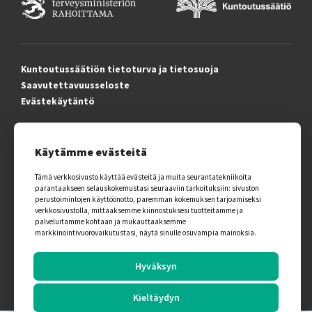
Kuntoutussäätiön tietoturva ja tietosuoja
Saavutettavuusseloste
Evästekäytäntö
Käytämme evästeitä
© 2026 Artsi-Opas.
Kaikki oikeudet pidätetään.
Tämä verkkosivusto käyttää evästeitä ja muita seurantatekniikoita
parantaakseen selauskokemustasi seuraaviin tarkoituksiin:
sivuston
perustoimintojen käyttöönotto
,
paremman kokemuksen tarjoamiseksi
verkkosivustolla
,
mittaaksemme kiinnostuksesi tuotteitamme ja
palveluitamme kohtaan ja mukauttaaksemme
markkinointivuorovaikutustasi
,
näytä sinulle osuvampia mainoksia
.
Tämän sivuston on suunnitellut ja toteuttanut
markkinointitoimisto
Creative Code Oy
Hyväksyn
Kieltäydyn