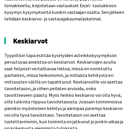
lomakkeella, kirjoitetaan vastaukset Excel- taulukkoon
kysymys kysymykseltä kunkin vastaajan osalta. Sen jälkeen
tehdään keskiarvo- ja vastausjakaumalaskelmat.
Keskiarvot
Tyypillisin tapa esittää kyselyiden asteikkokysymyksiin
perustuvaa aineistoa on keskiarvot. Keskiarvojen avulla
saat helposti vertailtavaa tietoa; missä on onnistuttu
parhaiten, missä heikoimmin, ja millaista kehitystä eri
mittausten välillä on tapahtunut. Keskiarvoille voi asettaa
tavoitetason, ja siihen peilaten arvioida, onko
tavoitteeseen päästy. Myös heikko keskiarvo voi olla hyvä,
sillä tulkinta riippuu tavoitetasosta. Joissain toiminnoissa
pienikin myönteinen kehitys ja aiempaa parempi keskiarvo
voi olla hyvä tavoitetaso. Tavoitetason voi asettaa
luotettavimmin, kun toiminta on jatkunut jo jonkin aikaa ja
on kokemusta aiemmista tuloksista.