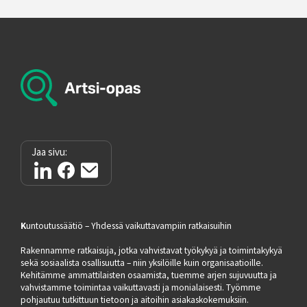
Jaa sivu:
K
untoutussäätiö – Yhdessä vaikuttavampiin ratkaisuihin
Rakennamme ratkaisuja, jotka vahvistavat työkykyä ja toimintakykyä
sekä sosiaalista osallisuutta – niin yksilöille kuin organisaatioille.
Kehitämme ammattilaisten osaamista, tuemme arjen sujuvuutta ja
vahvistamme toimintaa vaikuttavasti ja monialaisesti. Työmme
pohjautuu tutkittuun tietoon ja aitoihin asiakaskokemuksiin.