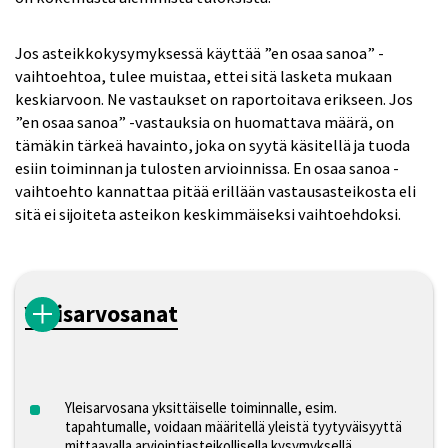
Jos asteikkokysymyksessä käyttää ”en osaa sanoa” -
vaihtoehtoa, tulee muistaa, ettei sitä lasketa mukaan
keskiarvoon. Ne vastaukset on raportoitava erikseen. Jos
”en osaa sanoa” -vastauksia on huomattava määrä, on
tämäkin tärkeä havainto, joka on syytä käsitellä ja tuoda
esiin toiminnan ja tulosten arvioinnissa. En osaa sanoa -
vaihtoehto kannattaa pitää erillään vastausasteikosta eli
sitä ei sijoiteta asteikon keskimmäiseksi vaihtoehdoksi.
Yleisarvosanat
Yleisarvosana yksittäiselle toiminnalle, esim.
tapahtumalle, voidaan määritellä yleistä tyytyväisyyttä
mittaavalla arviointiasteikollisella kysymyksellä.