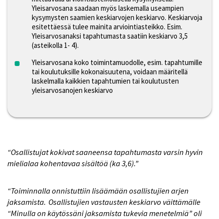
Yleisarvosana saadaan myös laskemalla useampien
kysymysten saamien keskiarvojen keskiarvo. Keskiarvoja
esitettäessä tulee mainita arviointiasteikko. Esim.
Yleisarvosanaksi tapahtumasta saatiin keskiarvo 3,5
(asteikolla 1- 4).
Yleisarvosana koko toimintamuodolle, esim. tapahtumille
tai koulutuksille kokonaisuutena, voidaan määritellä
laskelmalla kaikkien tapahtumien tai koulutusten
yleisarvosanojen keskiarvo
“Osallistujat kokivat saaneensa tapahtumasta varsin hyvin
mielialaa kohentavaa sisältöä (ka 3,6).”
“Toiminnalla onnistuttiin lisäämään osallistujien arjen
jaksamista. Osallistujien vastausten keskiarvo väittämälle
“Minulla on käytössäni jaksamista tukevia menetelmiä” oli