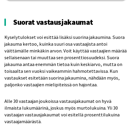
Suorat vastausjakaumat
Kyselytulokset voi esittää lisäksi suorina jakaumina. Suora
jakauma kertoo, kuinka suuri osa vastaajista antoi
väittämälle minkäkin arvon. Voit käyttää vastaajien määrää
sellaisenaan tai muuttaa sen prosenttiosuudeksi. Suora
jakauma antaa enemmän tietoa kuin keskiarvo, mutta on
toisaalta sen vuoksi vaikeammin hahmotettavissa. Kun
vastaukset esitetään suorina jakaumina, nähdään myös,
paljonko vastaajien mielipiteissä on hajontaa.
Alle 30 vastaajan joukoissa vastausjakaumat on hyvä
ilmaista lukumäärinä, joskus myös murtolukuina. Yli 30
vastaajan vastausjakaumat voi esitellä prosenttilukuina
vastaajamäärästä.