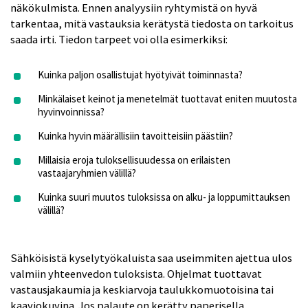
näkökulmista. Ennen analyysiin ryhtymistä on hyvä
tarkentaa, mitä vastauksia kerätystä tiedosta on tarkoitus
saada irti. Tiedon tarpeet voi olla esimerkiksi:
Kuinka paljon osallistujat hyötyivät toiminnasta?
Minkälaiset keinot ja menetelmät tuottavat eniten muutosta
hyvinvoinnissa?
Kuinka hyvin määrällisiin tavoitteisiin päästiin?
Millaisia eroja tuloksellisuudessa on erilaisten
vastaajaryhmien välillä?
Kuinka suuri muutos tuloksissa on alku- ja loppumittauksen
välillä?
Sähköisistä kyselytyökaluista saa useimmiten ajettua ulos
valmiin yhteenvedon tuloksista. Ohjelmat tuottavat
vastausjakaumia ja keskiarvoja taulukkomuotoisina tai
kaaviokuvina. Jos palaute on kerätty paperisella