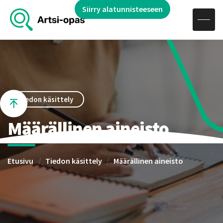
Hae sivustolta
Siirry alatunnisteeseen
Avaa navigaatio
Siirry sisältöön
Tiedon käsittely
Määrällinen aineisto
Etusivu
Tiedon käsittely
Määrällinen aineisto