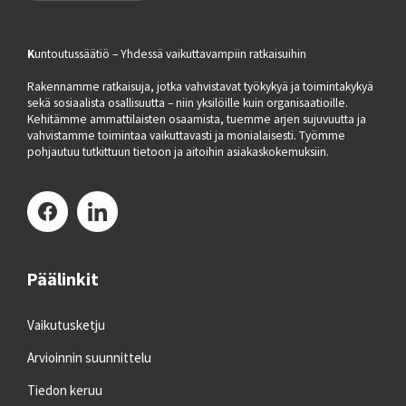
K
untoutussäätiö – Yhdessä vaikuttavampiin ratkaisuihin
Rakennamme ratkaisuja, jotka vahvistavat työkykyä ja toimintakykyä
sekä sosiaalista osallisuutta – niin yksilöille kuin organisaatioille.
Kehitämme ammattilaisten osaamista, tuemme arjen sujuvuutta ja
vahvistamme toimintaa vaikuttavasti ja monialaisesti. Työmme
pohjautuu tutkittuun tietoon ja aitoihin asiakaskokemuksiin.
Päälinkit
Vaikutusketju
Arvioinnin suunnittelu
Tiedon keruu