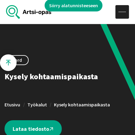
Hae sivustolta
Siirry alatunnisteeseen
Avaa navigaatio
Siirry sisältöön
Word
Kysely kohtaamispaikasta
Etusivu
Työkalut
Kysely kohtaamispaikasta
Lataa tiedosto