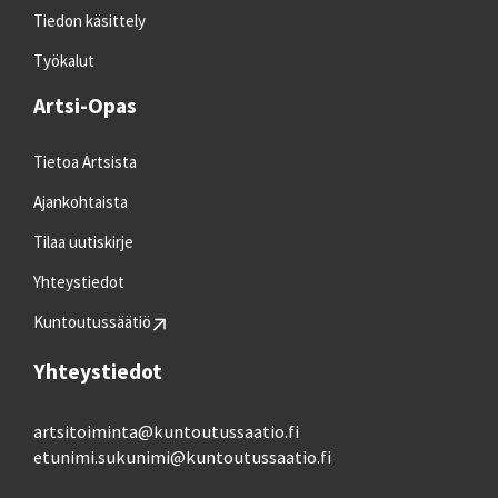
Tiedon käsittely
Työkalut
Artsi-Opas
Tietoa Artsista
Ajankohtaista
Tilaa uutiskirje
Yhteystiedot
Kuntoutussäätiö
Yhteystiedot
artsitoiminta@kuntoutussaatio.fi
etunimi.sukunimi@kuntoutussaatio.fi