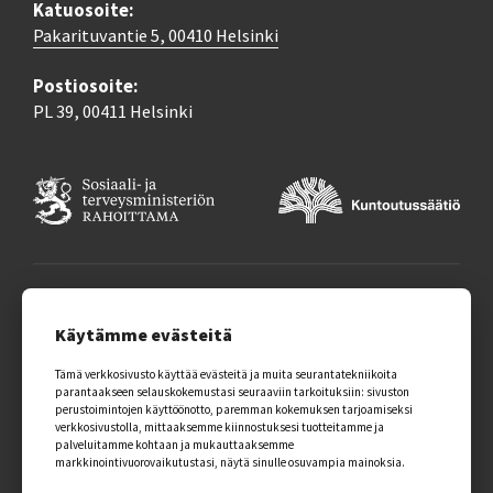
Katuosoite:
Pakarituvantie 5, 00410 Helsinki
Postiosoite:
PL 39, 00411 Helsinki
Kuntoutussäätiön tietoturva ja tietosuoja
Saavutettavuusseloste
Käytämme evästeitä
Evästekäytäntö
Tämä verkkosivusto käyttää evästeitä ja muita seurantatekniikoita
parantaakseen selauskokemustasi seuraaviin tarkoituksiin:
sivuston
perustoimintojen käyttöönotto
,
paremman kokemuksen tarjoamiseksi
verkkosivustolla
,
mittaaksemme kiinnostuksesi tuotteitamme ja
© 2026 Artsi-Opas.
palveluitamme kohtaan ja mukauttaaksemme
Kaikki oikeudet pidätetään.
markkinointivuorovaikutustasi
,
näytä sinulle osuvampia mainoksia
.